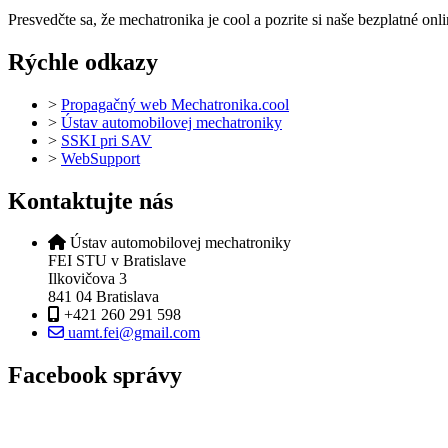
Presvedčte sa, že mechatronika je cool a pozrite si naše bezplatné onl
Rýchle odkazy
>
Propagačný web Mechatronika.cool
>
Ústav automobilovej mechatroniky
>
SSKI pri SAV
>
WebSupport
Kontaktujte nás
Ústav automobilovej mechatroniky
FEI STU v Bratislave
Ilkovičova 3
841 04 Bratislava
+421 260 291 598
uamt.fei@gmail.com
Facebook správy