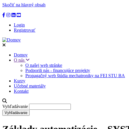
Skočiť na hlavný obsah
Login
Registrovať
Domov
O nás
O našej web stránke
Podporili nás - financujúce projekty
Propagačný web štúdia mechatroniky na FEI STU BA
Kurzy
Učebné materiály
Kontakt
Vyhľadávanie