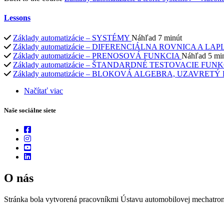
Lessons
Základy automatizácie – SYSTÉMY
Náhľad
7 minút
Základy automatizácie – DIFERENCIÁLNA ROVNICA A
Základy automatizácie – PRENOSOVÁ FUNKCIA
Náhľad
5 mi
Základy automatizácie – ŠTANDARDNÉ TESTOVACIE 
Základy automatizácie – BLOKOVÁ ALGEBRA, UZAVR
Načítať viac
Naše sociálne siete
O nás
Stránka bola vytvorená pracovníkmi Ústavu automobilovej mechatron