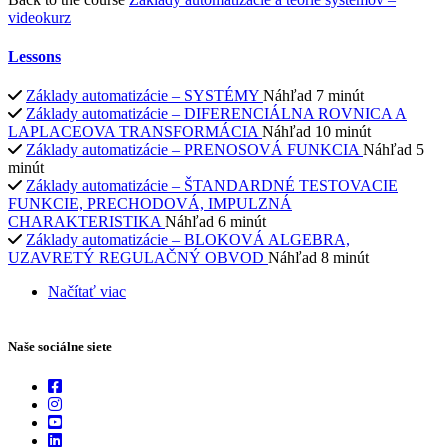
videokurz
Lessons
Základy automatizácie – SYSTÉMY
Náhľad
7 minút
Základy automatizácie – DIFERENCIÁLNA ROVNICA A
LAPLACEOVA TRANSFORMÁCIA
Náhľad
10 minút
Základy automatizácie – PRENOSOVÁ FUNKCIA
Náhľad
5
minút
Základy automatizácie – ŠTANDARDNÉ TESTOVACIE
FUNKCIE, PRECHODOVÁ, IMPULZNÁ
CHARAKTERISTIKA
Náhľad
6 minút
Základy automatizácie – BLOKOVÁ ALGEBRA,
UZAVRETÝ REGULAČNÝ OBVOD
Náhľad
8 minút
Načítať viac
Naše sociálne siete