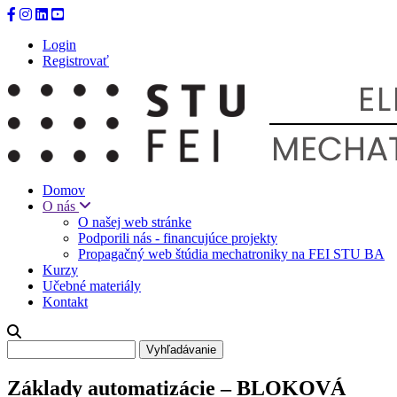
Skočiť
na
Login
hlavný
Registrovať
obsah
Domov
O nás
O našej web stránke
Podporili nás - financujúce projekty
Propagačný web štúdia mechatroniky na FEI STU BA
Kurzy
Učebné materiály
Kontakt
Vyhľadávanie
Základy automatizácie – BLOKOVÁ