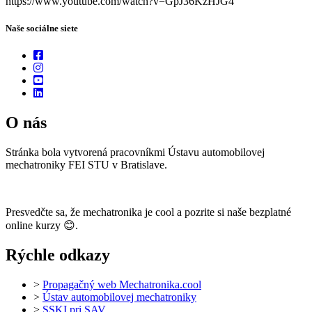
https://www.youtube.com/watch?v=GpJ36KzHJG4
Naše sociálne siete
O nás
Stránka bola vytvorená pracovníkmi Ústavu automobilovej
mechatroniky FEI STU v Bratislave.
Presvedčte sa, že mechatronika je cool a pozrite si naše bezplatné
online kurzy 😊.
Rýchle odkazy
>
Propagačný web Mechatronika.cool
>
Ústav automobilovej mechatroniky
>
SSKI pri SAV