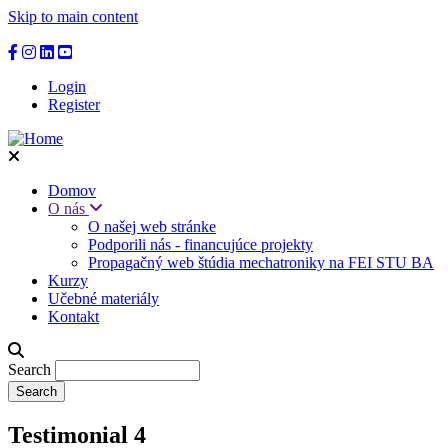
Skip to main content
Login
Register
Domov
O nás
O našej web stránke
Podporili nás - financujúce projekty
Propagačný web štúdia mechatroniky na FEI STU BA
Kurzy
Učebné materiály
Kontakt
Search
Testimonial 4