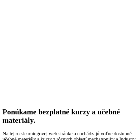
Ponúkame
bezplatné kurzy
a
učebné
materiály.
Na tejto e-learningovej web stránke a nachádzajú voľne dostupné
učebné materiály a kurzy z rôznych oblastí mechatroniky a Industry