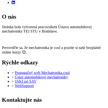
O nás
Stránka bola vytvorená pracovníkmi Ústavu automobilovej
mechatroniky FEI STU v Bratislave.
Presvedčte sa, že mechatronika je cool a pozrite si naše bezplatné
online kurzy 😊.
Rýchle odkazy
>
Propagačný web Mechatronika.cool
>
Ústav automobilovej mechatroniky
>
SSKI pri SAV
>
WebSupport
Kontaktujte nás