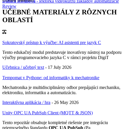
Danica Rosinová
- lektorka videokurzu základov automatizácie
Review
UČEBNÉ MATERIÁLY Z RÔZNYCH
OBLASTÍ
Sokratovský prístup k výučbe: AI asistenti pre jazyk C
Tento edukačný modul predstavuje inovatívny nástroj na podporu
výučby programovacieho jazyka C v rámci projektu DigiT
Učebnica / učebný text
-
17 July 2026
Tempomat v Pythone: od informatiky k mechatronike
Mechatronika je multidisciplinárny odbor prepájajúci mechaniku,
elektroniku, informatiku a automatizáciu.
Interaktívna aplikácia / hra
-
26 May 2026
Unity OPC UA PubSub Client (MQTT & JSON)
Tento repozitár obsahuje kompletné riešenie pre integráciu
priemyselného štandardu
OPC UA PubSub
(Pa