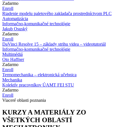
Zadarmo
Enroll
Riadenie modelu paletového zakladača prostredníctvom PLC
Automatizácia
Informačno-komunikačné technológie
Jakub Osuský
Zadarmo
Enroll
DaVinci Resolve 15 – základy strihu videa – videotutoriál
Informačno-komunikačné technológie
Multimédiá
Oto Haffner
Zadarmo
Enroll
Termomechanika – elektronická učebnica
Mechanika
Kolektív pracovníkov ÚAMT FEI STU
Zadarmo
Enroll
Viaceré oblasti poznania
KURZY A MATERIÁLY ZO
VŠETKÝCH OBLASTÍ