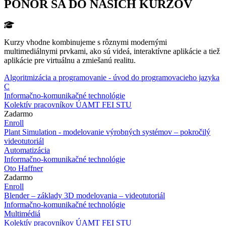
PONOR SA DO NAŠICH KURZOV
Kurzy vhodne kombinujeme s rôznymi modernými
multimediálnymi prvkami, ako sú videá, interaktívne aplikácie a tiež
aplikácie pre virtuálnu a zmiešanú realitu.
Algoritmizácia a programovanie - úvod do programovacieho jazyka
C
Informačno-komunikačné technológie
Kolektív pracovníkov ÚAMT FEI STU
Zadarmo
Enroll
Plant Simulation - modelovanie výrobných systémov – pokročilý
videotutoriál
Automatizácia
Informačno-komunikačné technológie
Oto Haffner
Zadarmo
Enroll
Blender – základy 3D modelovania – videotutoriál
Informačno-komunikačné technológie
Multimédiá
Kolektív pracovníkov ÚAMT FEI STU