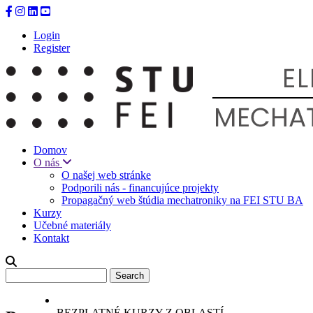
Skip
to
Login
main
Register
content
Domov
O nás
O našej web stránke
Podporili nás - financujúce projekty
Propagačný web štúdia mechatroniky na FEI STU BA
Kurzy
Učebné materiály
Kontakt
Search
BEZPLATNÉ KURZY Z OBLASTÍ