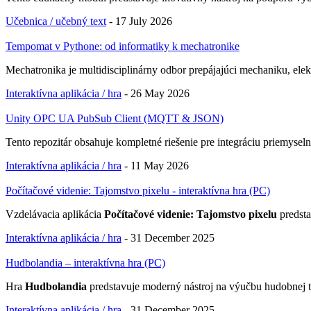
Učebnica / učebný text
-
17 July 2026
Tempomat v Pythone: od informatiky k mechatronike
Mechatronika je multidisciplinárny odbor prepájajúci mechaniku, elek
Interaktívna aplikácia / hra
-
26 May 2026
Unity OPC UA PubSub Client (MQTT & JSON)
Tento repozitár obsahuje kompletné riešenie pre integráciu priemyse
Interaktívna aplikácia / hra
-
11 May 2026
Počítačové videnie: Tajomstvo pixelu - interaktívna hra (PC)
Vzdelávacia aplikácia
Počítačové videnie: Tajomstvo pixelu
predsta
Interaktívna aplikácia / hra
-
31 December 2025
Hudbolandia – interaktívna hra (PC)
Hra
Hudbolandia
predstavuje moderný nástroj na výučbu hudobnej te
Interaktívna aplikácia / hra
-
31 December 2025