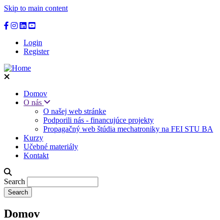
Skip to main content
Login
Register
Domov
O nás
O našej web stránke
Podporili nás - financujúce projekty
Propagačný web štúdia mechatroniky na FEI STU BA
Kurzy
Učebné materiály
Kontakt
Search
Domov