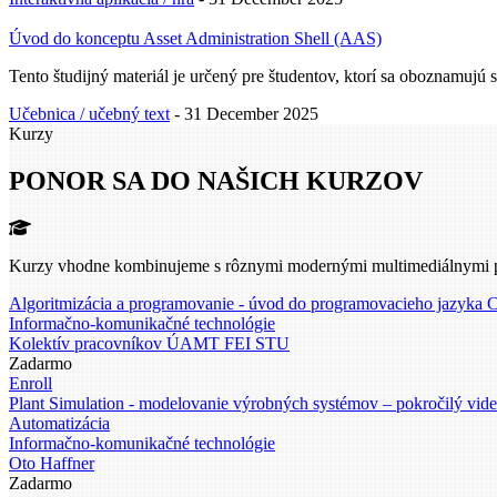
Úvod do konceptu Asset Administration Shell (AAS)
Tento študijný materiál je určený pre študentov, ktorí sa oboznamujú
Učebnica / učebný text
-
31 December 2025
Kurzy
PONOR SA DO NAŠICH KURZOV
Kurzy vhodne kombinujeme s rôznymi modernými multimediálnymi prvkam
Algoritmizácia a programovanie - úvod do programovacieho jazyka 
Informačno-komunikačné technológie
Kolektív pracovníkov ÚAMT FEI STU
Zadarmo
Enroll
Plant Simulation - modelovanie výrobných systémov – pokročilý video
Automatizácia
Informačno-komunikačné technológie
Oto Haffner
Zadarmo