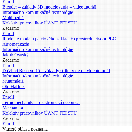
Enroll
Blender – základy 3D modelovania – videotutoriál
Informačno-komunikačné technológie
Multimédiá
Kolektív pracovníkov ÚAMT FEI STU
Zadarmo
Enroll
Riadenie modelu paletového zakladača prostredníctvom PLC
Automatizácia
Informačno-komunikačné technológie
Jakub Osuský
Zadarmo
Enroll
DaVinci Resolve 15 – základy strihu videa – videotutoriál
Informačno-komunikačné technológie
Multimédiá
Oto Haffner
Zadarmo
Enroll
Termomechanika – elektronická učebnica
Mechanika
Kolektív pracovníkov ÚAMT FEI STU
Zadarmo
Enroll
Viaceré oblasti poznania