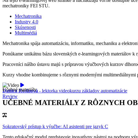
Na tejto e-learningovej web stránke a nachádzajú voľne dostupné učeb
mechatroniky FEI STU.
Mechatronika
Industry 4.0
Skúsenosti
Multimédiá
Mechatronika spája automatizáciu, informatiku, mechaniku a elektron
Ponúkame unikátnu bázu slovenských e-learningových materiálov k rýc
Pracovníci nášho ústavu majú s prípravou výučbových kurzov dlhoroč
Kurzy vhodne kombinujeme s rôznymi modernými multimediálnymi prvkam
Učebné materiály
Danica Rosinová
- lektorka videokurzu základov automatizácie
Review
UČEBNÉ MATERIÁLY Z RÔZNYCH OB
Sokratovský prístup k výučbe: AI asistenti pre jazyk C
Tento edukačný modul predstavuje inovatívny nástroj na podporu vý