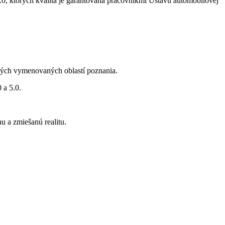
5.0, ktorých kvalita je garantovaná pracovníkmi Ústavu automobilovej
tkých vymenovaných oblastí poznania.
 a 5.0.
u a zmiešanú realitu.