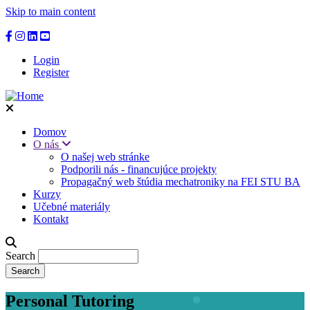
Skip to main content
Login
Register
Domov
O nás
O našej web stránke
Podporili nás - financujúce projekty
Propagačný web štúdia mechatroniky na FEI STU BA
Kurzy
Učebné materiály
Kontakt
Search
Personal Tutoring